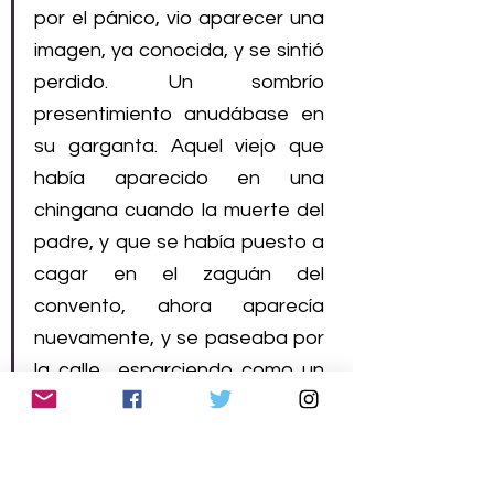
por el pánico, vio aparecer una 
imagen, ya conocida, y se sintió 
perdido. Un sombrío 
presentimiento anudábase en 
su garganta. Aquel viejo que 
había aparecido en una 
chingana cuando la muerte del 
padre, y que se había puesto a 
cagar en el zaguán del 
convento, ahora aparecía 
nuevamente, y se paseaba por 
la calle  esparciendo como un 
río de fetidez a su paso.” (Felipe 
Delgado. Jaime Saenz. 2007: 94)
“Si dejamos de poner 