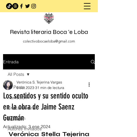
Revista literaria Boca 'e Loba
colectivobocaeloba@gmail.com
Entrada
All Posts
Verónica S. Tejerina Vargas
All Posts
8 oct 2023
31 min de lectura
Los sentidos y su sentido oculto
Narración
en la obra de Jaime Saenz
Crítica literaria
Guzmán
Reflexión
Actualizado:
3 ene 2024
Autores Invitados
Verónica Stella Tejerina 