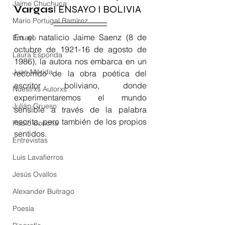
Jaime Chuchuca
Vargas
I ENSAYO I BOLIVIA
Mario Portugal Ramírez
En el natalicio Jaime Saenz (8 de 
Ensayo
octubre de 1921-16 de agosto de 
Laura Esponda
1986), la autora nos embarca en un 
Juan Mérida
recorrido de la obra poética del 
escritor boliviano, donde 
Nuestrxs Autorxs
experimentaremos el mundo 
Julián Grueso
sensible a través de la palabra 
escrita, pero también de los propios 
Pablo Concha
sentidos.
Entrevistas
Luis Lavafierros
Jesús Ovallos
Alexander Buitrago
Poesía