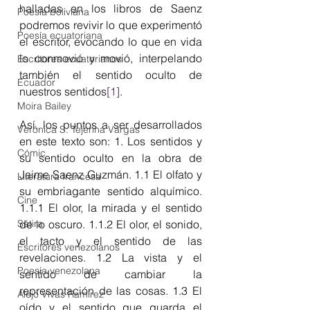
halladas en los libros de Saenz 
Poesía boliviana
podremos revivir lo que experimentó 
Poesía ecuatoriana
el escritor, evocando lo que en vida 
lo conmovió y movió, interpelando 
Escritores ecuatorianos
también el sentido oculto de 
Ecuador
nuestros sentidos
[1]
.
Moira Bailey
Así, los puntos a ser desarrollados 
Verónica S. Tejerina Vargas
en este texto son: 1. Los sentidos y 
Cómic
su sentido oculto en la obra de 
Jaime Saenz Guzmán. 1.1 El olfato y 
Literatura francesa
su embriagante sentido alquímico. 
Cine
1.1.1 El olor, la mirada y el sentido 
Sátira
de lo oscuro. 1.1.2 El olor, el sonido, 
el tacto y el sentido de las 
Escritores venezolanos
revelaciones. 1.2 La vista y el 
Poesía venezolana
sentido de cambiar la 
representación de las cosas. 1.3 El 
Alejo Vivas Ramírez
oído y el sentido que guarda el 