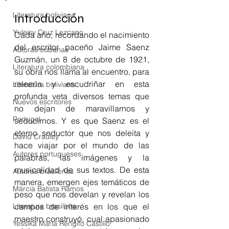
Literatura boliviana
Introducción
Yuleisy Cruz Lezcano
Cada año, recordando el nacimiento 
del escritor paceño Jaime Saenz 
Autoras cubanas
Guzmán, un 8 de octubre de 1921, 
Literatura colombiana
su obra nos llama al encuentro, para 
releerla y escudriñar en esta 
Literatura boliviana
profunda veta diversos temas que 
Nuevos escritores
no dejan de maravillarnos y 
Portugal
seducirnos. Y es que Saenz es el 
eterno seductor que nos deleita y 
David Crauley
hace viajar por el mundo de las 
Autores portugueses
palabras, las imágenes y la 
musicalidad de sus textos. De esta 
Autoras brasileñas
manera, emergen ejes temáticos de 
Márcia Batista Ramos
peso que nos develan y revelan los 
Literatura brasileña
campos de interés en los que el 
maestro construyó, cual apasionado 
Yessika María Rengifo Castillo