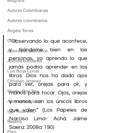
Biografía
Autoras Colombianas
Autores colombianos
Ángela Torres
Cine
“Observando lo que acontece, 
y fijándome bien en las 
Autores ecuatorianos
personas, yo aprendo lo que 
Autores bolivianos
jamás podría aprender en los 
Luis Borja Corral
libros. Dios nos ha dado ojos 
Christian Jiménez
para ver, orejas para oír, y 
Wvelny Rios Toro
manos para tocar. Ojos, orejas 
Autoras bolivianas
y manos, son los únicos libros 
que valen.” (Los Papeles de 
Igor Todorović
Narciso Lima- Achá. Jaime 
Reseña
Saenz. 2008a: 190)
Perú