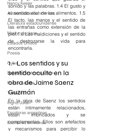
Nancy Keeler
sonido y las palabras. 1.4 El gusto y 
el sentido vital de los alimentos. 1.5 
Autoras estadounidenses
El tacto, las manos y el sentido de 
Literatura estadounidense
las entrañas como extensión de la 
Marilyn Jackson
piel.1.6 Las maldiciones y el sentido 
de destrozarse la vida para 
Estados Unidos
encontrarla.
Poesía
1.- Los sentidos y su 
Cuba
sentido oculto en la 
Daniela Zambrana Luján
obra de Jaime Saenz 
Poesía italiana
Guzmán
Traducción
En la obra de Saenz los sentidos 
Ingrid Julián
están íntimamente relacionados, 
Escritoras argentinas
están imbricados y se 
complementan. Ellos son artefactos 
Escritoras bolivianas
y mecanismos para percibir lo 