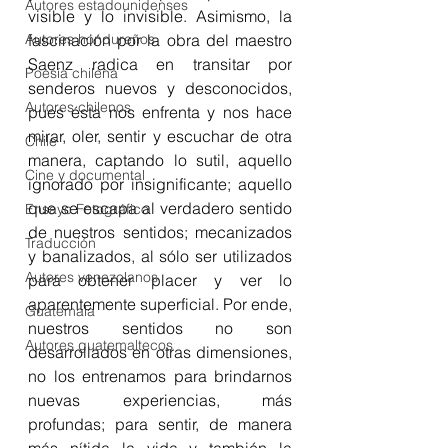
Autores estadounidenses
visible y lo invisible. Asimismo, la 
Autores hondureños
fascinación por la obra del maestro 
Saenz radica en transitar por 
Poesía chilena
senderos nuevos y desconocidos, 
Autores chilenos
pues ésta nos enfrenta y nos hace 
mirar, oler, sentir y escuchar de otra 
Chile
manera, captando lo sutil, aquello 
Cine y documental
ignorado por insignificante; aquello 
que se escapa al verdadero sentido 
Ensayo Fotográfico
de nuestros sentidos; mecanizados 
Traducción
y banalizados, al sólo ser utilizados 
Autores venezolanos
para obtener placer y ver lo 
aparentemente superficial. Por ende, 
Guatemala
nuestros sentidos no son 
Autores guatemaltecos
desarrollados en otras dimensiones, 
no los entrenamos para brindarnos 
nuevas experiencias, más 
profundas; para sentir, de manera 