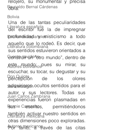
relojero, su monumental y precisa 
Reynaldo Bernal Cárdenas
obra. 
Bolivia
Una de las tantas peculiaridades 
Literatura española
del escritor fue la de impregnar 
profundidad y misticismo a todo 
Escritores españoles
aquello que lo rodeó. Es decir, que 
Literatura colombiana
sus sentidos estuvieron orientados a 
Cuento navideño
construir un “otro mundo”, dentro de 
este mundo; pues su mirar, su 
Autores bolivianos
escuchar, su tocar, su degustar y su 
Don Quijote
percepción de los olores 
adquirieron ocultos sentidos para el 
Sara Malagón
autor y sus lectores. Todas sus 
Juan Carlos Zambrana
experiencias fueron plasmadas en 
Ronnie Camacho
sus escritos, permitiéndonos 
también activar nuestro sentidos en 
Literatura mexicana
otras dimensiones poco exploradas. 
Autores mexicanos
Por tanto, a través de las citas 