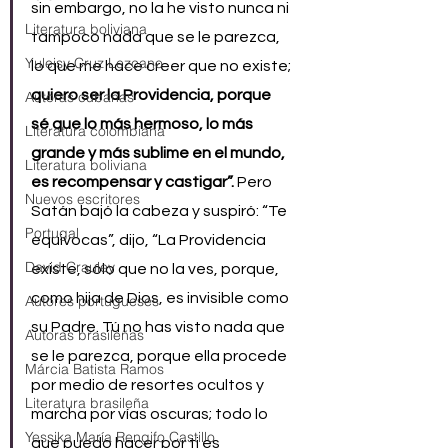
sin embargo, no la he visto nunca ni 
Literatura boliviana
tampoco nada que se le parezca, 
Yuleisy Cruz Lezcano
lo que me hace creer que no existe; 
quiero ser la Providencia, porque 
Autoras cubanas
sé que lo más hermoso, lo más 
Literatura colombiana
grande y más sublime en el mundo, 
Literatura boliviana
es recompensar y castigar”.
 Pero 
Nuevos escritores
Satán bajó la cabeza y suspiró: “Te 
Portugal
equivocas”, dijo, “La Providencia 
David Crauley
existe, sólo que no la ves, porque, 
como hija de Dios, es invisible como 
Autores portugueses
su Padre. Tú no has visto nada que 
Autoras brasileñas
se le parezca, porque ella procede 
Márcia Batista Ramos
por medio de resortes ocultos y 
Literatura brasileña
marcha por vías oscuras; todo lo 
Yessika María Rengifo Castillo
que puedo hacer por ti es 