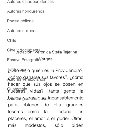
Autores estadounidenses
Autores hondureños
Poesía chilena
Autores chilenos
Chile
Cine y documental
Ilustración: Verónica Stella Tejerina 
Vargas
Ensayo Fotográfico
Traducción
¿Qué es, o quién es la Providencia?, 
¿cómo ganarse sus favores?, ¿cómo 
Autores venezolanos
hacer que sus ojos se posen en 
Guatemala
nuestras vidas?, tanta gente la 
busca y persigue incansablemente 
Autores guatemaltecos
para obtener de ella grandes 
tesoros como la  fortuna, los 
placeres, el amor o el poder. Otros, 
más modestos, sólo piden 