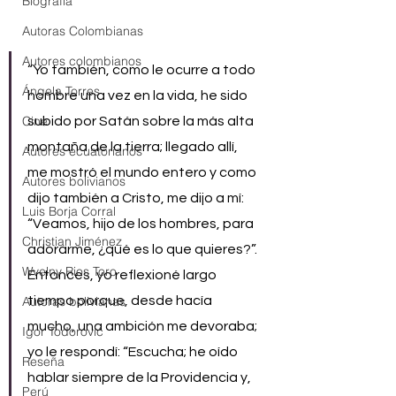
Biografía
Autoras Colombianas
Autores colombianos
“Yo también, como le ocurre a todo 
Ángela Torres
hombre una vez en la vida, he sido 
Cine
subido por Satán sobre la más alta 
montaña de la tierra; llegado allí, 
Autores ecuatorianos
me mostró el mundo entero y como 
Autores bolivianos
dijo también a Cristo, me dijo a mí: 
Luis Borja Corral
“Veamos, hijo de los hombres, para 
Christian Jiménez
adorarme, ¿qué es lo que quieres?”. 
Wvelny Rios Toro
Entonces, yo reflexioné largo 
Autoras bolivianas
tiempo porque, desde hacía 
mucho, una ambición me devoraba; 
Igor Todorović
yo le respondí: “Escucha; he oído 
Reseña
hablar siempre de la Providencia y, 
Perú