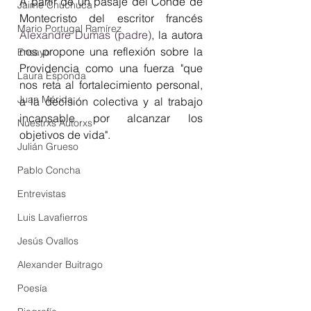
A partir de un pasaje del Conde de 
Jaime Chuchuca
Montecristo del escritor francés 
Mario Portugal Ramírez
Alexandre Dumas (padre)
, la autora 
nos propone una reflexión sobre la 
Ensayo
Providencia como una fuerza "que 
Laura Esponda
nos reta al fortalecimiento personal, 
Juan Mérida
a la decisión colectiva y al trabajo 
incansable por alcanzar los 
Nuestrxs Autorxs
objetivos de vida".
Julián Grueso
Pablo Concha
Entrevistas
Luis Lavafierros
Jesús Ovallos
Alexander Buitrago
Poesía