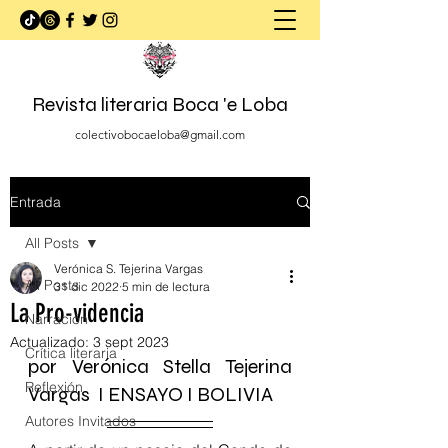
Revista literaria Boca 'e Loba
colectivobocaeloba@gmail.com
Entrada
All Posts
Verónica S. Tejerina Vargas
All Posts
31 dic 2022
5 min de lectura
La Pro-videncia
Narración
Actualizado:
3 sept 2023
Crítica literaria
por Verónica Stella Tejerina 
Reflexión
Vargas  I ENSAYO I BOLIVIA
Autores Invitados