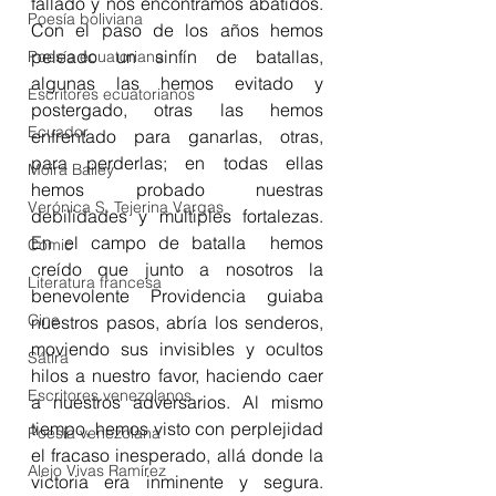
fallado y nos encontramos abatidos. 
Poesía boliviana
Con el paso de los años hemos 
peleado un sinfín de batallas, 
Poesía ecuatoriana
algunas las hemos evitado y 
Escritores ecuatorianos
postergado, otras las hemos 
Ecuador
enfrentado para ganarlas, otras, 
para perderlas; en todas ellas 
Moira Bailey
hemos probado nuestras 
Verónica S. Tejerina Vargas
debilidades y múltiples fortalezas. 
En el campo de batalla  hemos 
Cómic
creído que junto a nosotros la 
Literatura francesa
benevolente Providencia guiaba 
Cine
nuestros pasos, abría los senderos, 
moviendo sus invisibles y ocultos 
Sátira
hilos a nuestro favor, haciendo caer 
Escritores venezolanos
a nuestros adversarios. Al mismo 
tiempo, hemos visto con perplejidad 
Poesía venezolana
el fracaso inesperado, allá donde la 
Alejo Vivas Ramírez
victoria era inminente y segura. 