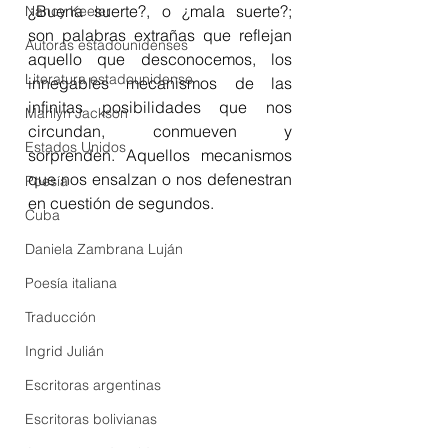
¿Buena suerte?, o ¿mala suerte?; 
Nancy Keeler
son palabras extrañas que reflejan 
Autoras estadounidenses
aquello que desconocemos, los 
Literatura estadounidense
innegables mecanismos de las 
infinitas posibilidades que nos 
Marilyn Jackson
circundan, conmueven y 
Estados Unidos
sorprenden. Aquellos mecanismos 
que nos ensalzan o nos defenestran 
Poesía
en cuestión de segundos.
Cuba
Daniela Zambrana Luján
Poesía italiana
Traducción
Ingrid Julián
Escritoras argentinas
Escritoras bolivianas