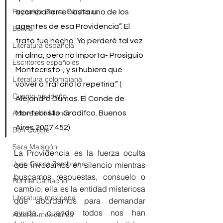
Reynaldo Bernal Cárdenas
acompañarte hasta uno de los 
agentes de esa Providencia”. El 
Bolivia
trato fue hecho. Yo perderé tal vez 
Literatura española
mi alma, pero no importa- Prosiguió 
Escritores españoles
Montecristo-; y si hubiera que 
Literatura colombiana
volver a tratarlo lo repetiría.” ( 
Cuento navideño
Alejandro Dumas. El Conde de 
Autores bolivianos
Montecristo. Gradifco. Buenos 
Aires.2007:452)
Don Quijote
Sara Malagón
La Providencia es la fuerza oculta 
Juan Carlos Zambrana
que invocamos en silencio mientras 
buscamos respuestas, consuelo o 
Ronnie Camacho
cambio; ella es la entidad misteriosa 
Literatura mexicana
que abordamos para demandar 
ayuda, cuando todos nos han 
Autores mexicanos