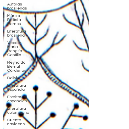
Autoras
brasileñas
Márcia
Batista
Ramos
Literatura
brasileña
Yessika
María
Rengifo
Castillo
Reynaldo
Bernal
Cárdenas
Bolivia
Literatura
española
Escritores
españoles
Literatura
colombiana
Cuento
navideño