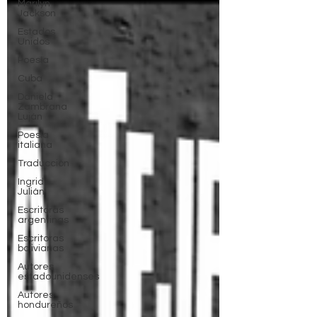
Marilyn
Jackson
Estados
Unidos
Poesía
Cuba
Daniela
Zambrana
Luján
Poesía
italiana
Traducción
Ingrid
Julián
Escritoras
argentinas
Escritoras
bolivianas
Autores
estadounidenses
Autores
hondureños