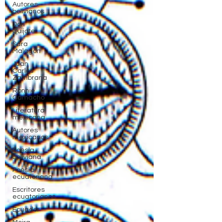
Autores
bolivianos
Don
Quijote
Sara
Malagón
Juan
Carlos
Zambrana
Ronnie
Camacho
Literatura
mexicana
Autores
mexicanos
Poesía
boliviana
Poesía
ecuatoriana
Escritores
ecuatorianos
Ecuador