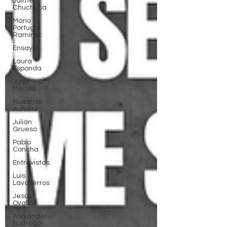
Jaime
Chuchuca
Mario
Portugal
Ramírez
Ensayo
Laura
Esponda
Juan
Mérida
Nuestrxs
Autorxs
Julián
Grueso
Pablo
Concha
Entrevistas
Luis
Lavafierros
Jesús
Ovallos
Alexander
Buitrago