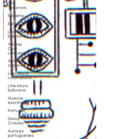
Igor
Todorović
Reseña
Perú
Literatura
boliviana
Yuleisy
Cruz
Lezcano
Autoras
cubanas
Literatura
colombiana
Literatura
boliviana
Nuevos
escritores
Portugal
David
Crauley
Autores
portugueses