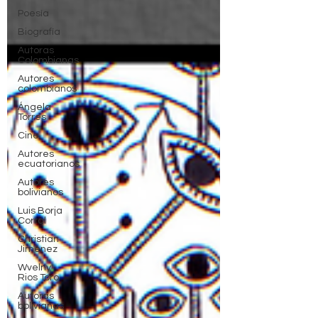
Poesía
Biografía
Autoras
Colombianas
Autores
colombianos
Ángela
Torres
Cine
Autores
ecuatorianos
Autores
bolivianos
Luis Borja
Corral
Christian
Jiménez
Wvelny
Rios Toro
Autoras
bolivianas