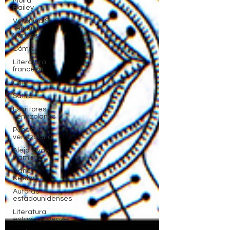
Moira
Bailey
Verónica S.
Tejerina
Vargas
Cómic
Literatura
francesa
Cine
Sátira
Escritores
venezolanos
Poesía
venezolana
Alejo Vivas
Ramírez
Nancy
Keeler
Autoras
estadounidenses
Literatura
estadounidense