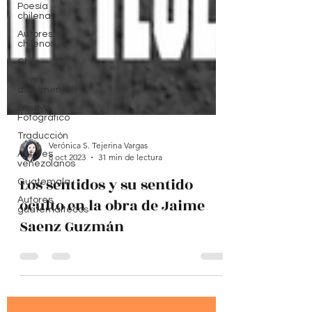
Poesía
chilena
Autores
chilenos
Chile
Cine y
documental
Ensayo
Fotográfico
Traducción
Autores
venezolanos
Verónica S. Tejerina Vargas
Guatemala
8 oct 2023
31 min de lectura
Autores
guatemaltecos
Los sentidos y su sentido
oculto en la obra de Jaime
Saenz Guzmán