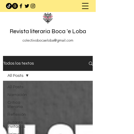
Revista literaria Boca 'e Loba
colectivobocaeloba@gmail.com
Todos los textos
All Posts
All Posts
Narración
Crítica
literaria
Reflexión
Autores
Invitados