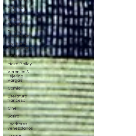
Autores
mexicanos
Poesía
boliviana
Poesía
ecuatoriana
Escritores
ecuatorianos
Ecuador
Moira Bailey
Verónica S.
Tejerina
Vargas
Cómic
Literatura
francesa
Cine
Sátira
Escritores
venezolanos