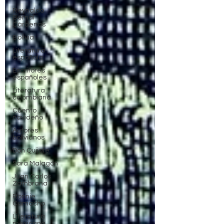
Reynaldo
Bernal
Cárdenas
Bolivia
Literatura
española
Escritores
españoles
Literatura
colombiana
Cuento
navideño
Autores
bolivianos
Don Quijote
Sara Malagón
Juan Carlos
Zambrana
Ronnie
Camacho
Literatura
mexicana