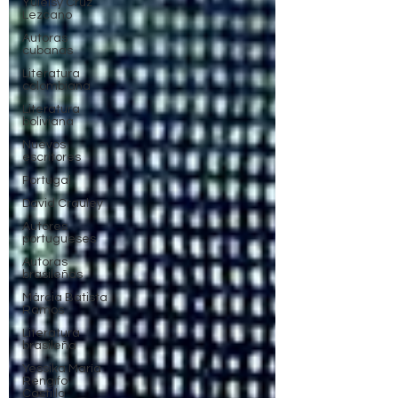
Yuleisy Cruz
Lezcano
Autoras
cubanas
Literatura
colombiana
Literatura
boliviana
Nuevos
escritores
Portugal
David Crauley
Autores
portugueses
Autoras
brasileñas
Márcia Batista
Ramos
Literatura
brasileña
Yessika María
Rengifo
Castillo