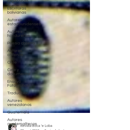
argentinas
Escritoras
bolivianas
Autores
estadounidenses
Autores
hondureños
Poesía chilena
Autores
chilenos
Chile
Cine y
documental
Ensayo
Fotográfico
Traducción
Autores
venezolanos
Guatemala
Autores
guatemaltecos