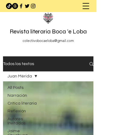
Revista literaria Boca 'e Loba
colectivobocaeloba@gmail.com
Todos los textos
Juan Mérida
All Posts
Narración
Crítica literaria
Reflexión
Autores
Invitados
Jaime