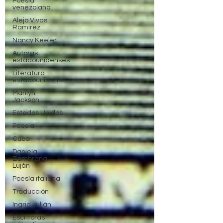
Poesía
venezolana
Alejo Vivas
Ramírez
Nancy Keeler
Autoras
estadounidenses
Literatura
estadounidense
Marilyn
Jackson
Estados Unidos
Poesía
Cuba
Daniela
Zambrana
Luján
Poesía italiana
Traducción
Ingrid Julián
Escritoras