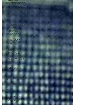
colombianos
Ángela Torres
Cine
Autores
ecuatorianos
Autores
bolivianos
Luis Borja
Corral
Christian
Jiménez
Wvelny Rios
Toro
Autoras
bolivianas
Igor Todorović
Reseña
Perú
Literatura
boliviana