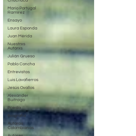
Chuchuca
Mario Portugal
Ramírez
Ensayo
Laura Esponda
Juan Mérida
Nuestrxs
Autorxs
Julián Grueso
Pablo Concha
Entrevistas
Luis Lavafierros
Jesús Ovallos
Alexander
Buitrago
Poesía
Biografía
Autoras
Colombianas
Autores