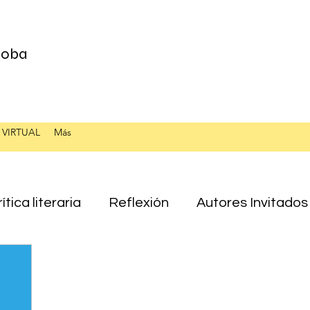
 Loba
 VIRTUAL
Más
ítica literaria
Reflexión
Autores Invitados
Ensayo
Laura Esponda
Juan Mérida