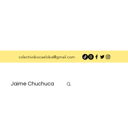
colectivobocaeloba@gmail.com
Jaime Chuchuca
Nuestrxs Autorxs