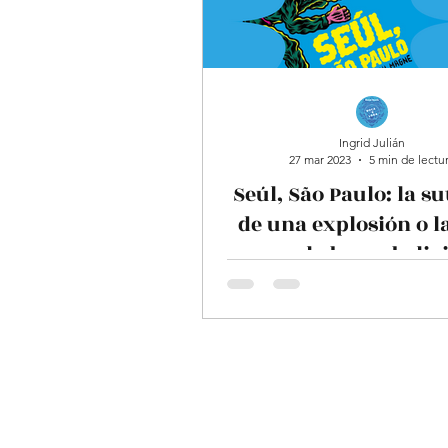
Julián Grueso
Pablo
Alexander Buitrago
Ingrid Julián
27 mar 2023
5 min de lectu
Ángela Torres
Cine
Seúl, São Paulo: la su
de una explosión o l
Christian Jiménez
Wv
novela breve boliv