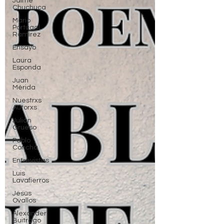
Jaime
Chuchuca
Mario
Portugal
Ramírez
Ensayo
Laura
Esponda
Juan
Mérida
Nuestrxs
Autorxs
Julián
Grueso
Pablo
Concha
Entrevistas
Luis
Lavafierros
Jesús
Ovallos
Alexander
Buitrago