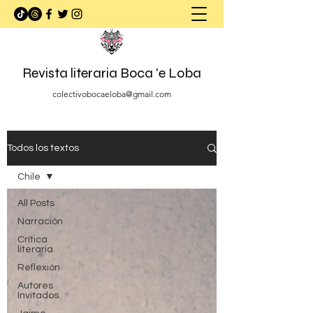
Revista literaria Boca 'e Loba
colectivobocaeloba@gmail.com
Todos los textos
Chile
All Posts
Narración
Crítica
literaria
Reflexión
Autores
Invitados