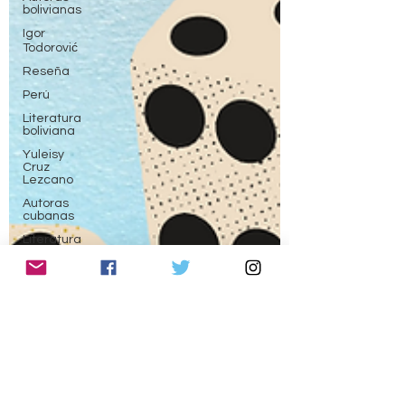
bolivianas
Igor
Todorović
Reseña
Perú
Literatura
boliviana
Yuleisy
Cruz
Lezcano
Autoras
cubanas
Literatura
colombiana
Literatura
boliviana
Nuevos
escritores
Portugal
David
Crauley