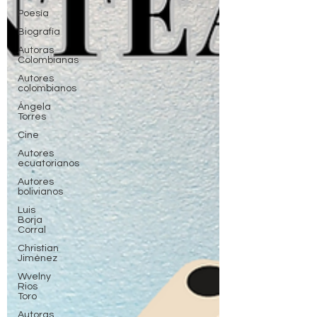
Poesía
Biografía
Autoras
Colombianas
Autores
colombianos
Ángela
Torres
Cine
Autores
ecuatorianos
Autores
bolivianos
Luis
Borja
Corral
Christian
Jiménez
Wvelny
Rios
Toro
Autoras