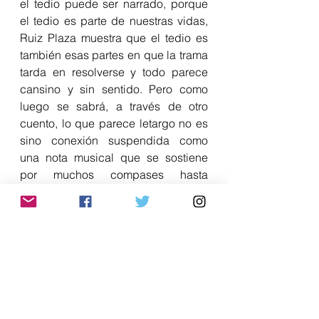
el tedio puede ser narrado, porque 
el tedio es parte de nuestras vidas, 
Ruiz Plaza muestra que el tedio es 
también esas partes en que la trama 
tarda en resolverse y todo parece 
cansino y sin sentido. Pero como 
luego se sabrá, a través de otro 
cuento, lo que parece letargo no es 
sino conexión suspendida como 
una nota musical que se sostiene 
por muchos compases hasta 
encontrar su cauce natural.
Asistimos entonces a un universo de 
ficción que es fragmentado y 
episódico, y que quizá en su 
estructura y presentación formal le 
deba mucho a la vanguardia que 
hoy en día significan las series de 