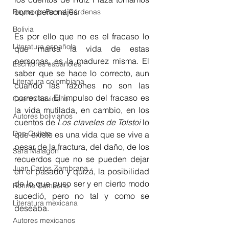
como personajes.
Reynaldo Bernal Cárdenas
Bolivia
Es por ello que no es el fracaso lo 
Literatura española
que marca la vida de estas 
personas, es la madurez misma. El 
Escritores españoles
saber que se hace lo correcto, aun 
Literatura colombiana
cuando las razones no son las 
correctas. El impulso del fracaso es 
Cuento navideño
la vida mutilada, en cambio, en los 
Autores bolivianos
cuentos de 
Los claveles de Tolstoi
 lo 
Don Quijote
que existe es una vida que se vive a 
pesar de la fractura, del daño, de los 
Sara Malagón
recuerdos que no se pueden dejar 
Juan Carlos Zambrana
en el pasado y quizá, la posibilidad 
de lo que puso ser y en cierto modo 
Ronnie Camacho
sucedió, pero no tal y como se 
Literatura mexicana
deseaba.
Autores mexicanos