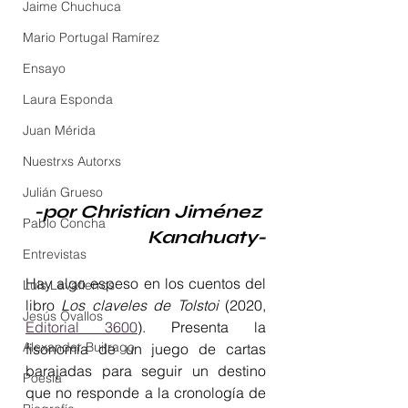
Jaime Chuchuca
Mario Portugal Ramírez
Ensayo
Laura Esponda
Juan Mérida
Nuestrxs Autorxs
Julián Grueso
-por Christian Jiménez 
Pablo Concha
Kanahuaty-
Entrevistas
Hay algo espeso en los cuentos del 
Luis Lavafierros
libro 
Los claveles de Tolstoi 
(2020, 
Jesús Ovallos
Editorial 3600
). Presenta la 
Alexander Buitrago
fisonomía de un juego de cartas 
barajadas para seguir un destino 
Poesía
que no responde a la cronología de 