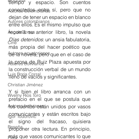
Biografía
tiempo y espacio. Son cuentos 
conectados entre sí, pero que no 
Autoras Colombianas
dejan de tener un espacio en blanco 
Autores colombianos
entre ellos. Es el mismo impulso que 
recorría su anterior libro, la novela 
Ángela Torres
Días detenidos
: un ansia fabulatoria, 
Cine
más propia del hacer poético que 
Autores ecuatorianos
de la novela, pero que en el caso de 
la prosa de Ruiz Plaza apuesta por 
Autores bolivianos
la construcción verbal de un mundo 
Luis Borja Corral
lleno de vacíos y significantes.
Christian Jiménez
Y si bien el libro arranca con un 
Wvelny Rios Toro
prefacio en el que se postula que 
Autoras bolivianas
los cuentos están unidos por vasos 
comunicantes y están escritos bajo 
Igor Todorović
el signo del fracaso, quisiera 
Reseña
proponer otra lectura. En principio, 
más que vasos comunicantes lo que 
Perú