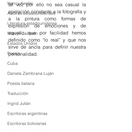
Nancy Keeler
tal vez por ello no sea casual la 
apelación constante a la fotografía y 
Autoras estadounidenses
a la pintura como formas de 
Literatura estadounidense
expresión de emociones y de 
aquello que por facilidad hemos 
Marilyn Jackson
definido como “lo real” y que nos 
Estados Unidos
sirve de ancla para definir nuestra 
Poesía
personalidad.
Cuba
Daniela Zambrana Luján
Poesía italiana
Traducción
Ingrid Julián
Escritoras argentinas
Escritoras bolivianas