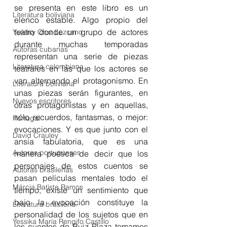
se presenta en este libro es un 
Literatura boliviana
elenco estable. Algo propio del 
teatro donde un grupo de actores 
Yuleisy Cruz Lezcano
durante muchas temporadas 
Autoras cubanas
representan una serie de piezas 
Literatura colombiana
teatrales en las que los actores se 
van alternando el protagonismo. En 
Literatura boliviana
unas piezas serán figurantes, en 
Nuevos escritores
otras protagonistas y en aquellas, 
sólo recuerdos, fantasmas, o mejor: 
Portugal
evocaciones. Y es que junto con el 
David Crauley
ansia fabulatoria, que es una 
Autores portugueses
manera poética de decir que los 
personajes de estos cuentos se 
Autoras brasileñas
pasan películas mentales todo el 
Márcia Batista Ramos
tiempo, existe un sentimiento que 
bajo la evocación constituye la 
Literatura brasileña
personalidad de los sujetos que en 
Yessika María Rengifo Castillo
los cuentos de Ruiz Plaza tomamos 