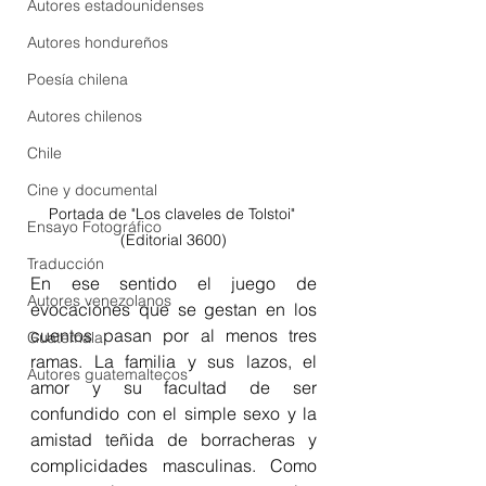
Autores estadounidenses
Autores hondureños
Poesía chilena
Autores chilenos
Chile
Cine y documental
Portada de "Los claveles de Tolstoi" 
Ensayo Fotográfico
(Editorial 3600)
Traducción
En ese sentido el juego de 
Autores venezolanos
evocaciones que se gestan en los 
cuentos pasan por al menos tres 
Guatemala
ramas. La familia y sus lazos, el 
Autores guatemaltecos
amor y su facultad de ser 
confundido con el simple sexo y la 
amistad teñida de borracheras y 
complicidades masculinas. Como 