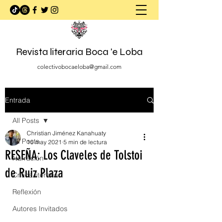
Revista literaria Boca 'e Loba
colectivobocaeloba@gmail.com
Entrada
All Posts
Christian Jiménez Kanahuaty
All Posts
10 may 2021
5 min de lectura
RESEÑA: Los Claveles de Tolstoi
Narración
de Ruiz Plaza
Crítica literaria
Reflexión
Autores Invitados