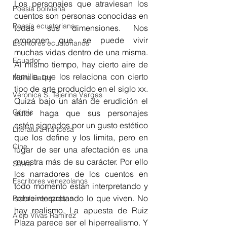
Los personajes que atraviesan los 
Poesía boliviana
cuentos son personas conocidas en 
Poesía ecuatoriana
todas sus dimensiones. Nos 
proponen que se puede vivir 
Escritores ecuatorianos
muchas vidas dentro de una misma. 
Ecuador
Al mismo tiempo, hay cierto aire de 
familia que los relaciona con cierto 
Moira Bailey
tipo de arte producido en el siglo xx. 
Verónica S. Tejerina Vargas
Quizá bajo un afán de erudición el 
Cómic
autor haga que sus personajes 
estén signados por un gusto estético 
Literatura francesa
que los define y los limita, pero en 
Cine
lugar de ser una afectación es una 
muestra más de su carácter. Por ello 
Sátira
los narradores de los cuentos en 
Escritores venezolanos
todo momento están interpretando y 
sobreinterpretando lo que viven. No 
Poesía venezolana
hay realismo. La apuesta de Ruiz 
Alejo Vivas Ramírez
Plaza parece ser el hiperrealismo. Y 