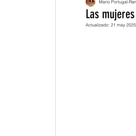
Mario Portugal-Ra
Mario Portugal Ramírez
Las mujeres
Actualizado:
21 may 2025
Julián Grueso
Pablo C
Alexander Buitrago
Po
Ángela Torres
Cine
Christian Jiménez
Wvel