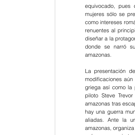
equivocado, pues c
mujeres sólo se pr
como intereses romá
renuentes al princip
diseñar a la protago
donde se narró
s
amazonas.
La presentación d
modificaciones aún 
griega así como la 
piloto Steve Trevor
amazonas tras escapa
hay una guerra mundi
aliadas. Ante la 
amazonas, organiza 