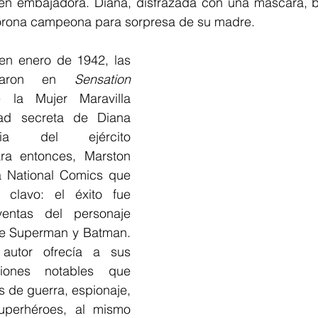
 en embajadora. Diana, disfrazada con una máscara, ba
corona campeona para sorpresa de su madre.
en enero de 1942, las 
nuaron en 
Sensation 
la Mujer Maravilla 
dad secreta de Diana 
ria del ejército 
ra entonces, Marston 
 National Comics que 
clavo: el éxito fue 
entas del personaje 
 de Superman y Batman. 
utor ofrecía a sus 
iones notables que 
 de guerra, espionaje, 
superhéroes, al mismo 