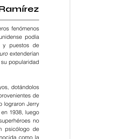
-Ramírez
ros fenómenos 
unidense podía 
 y puestos de 
uro
 extenderían 
 su popularidad 
yos, dotándolos 
provenientes de 
 lograron Jerry 
en 1938, luego 
superhéroes no 
n psicólogo de 
nocida como la 