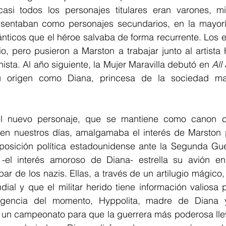
asi todos los personajes titulares eran varones, mi
esentaban como personajes secundarios, en la mayorí
nticos que el héroe salvaba de forma recurrente. Los e
io, pero pusieron a Marston a trabajar junto al artista 
nista. Al año siguiente, la Mujer Maravilla debutó en 
All
u origen como Diana, princesa de la sociedad matr
el nuevo personaje, que se mantiene como canon 
en nuestros días, amalgamaba el interés de Marston po
posición política estadounidense ante la Segunda Guer
 -el interés amoroso de Diana- estrella su avión en 
r de los nazis. Ellas, a través de un artilugio mágico
al y que el militar herido tiene información valiosa p
urgencia del momento, Hyppolita, madre de Diana y
un campeonato para que la guerrera más poderosa lleve