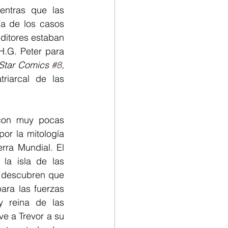
entras que las 
a de los casos 
ditores estaban 
H.G. Peter para 
 Star Comics 
#8
, 
iarcal de las 
con muy pocas 
r la mitología 
ra Mundial. El 
la isla de las 
, descubren que 
ara las fuerzas 
 reina de las 
 a Trevor a su 