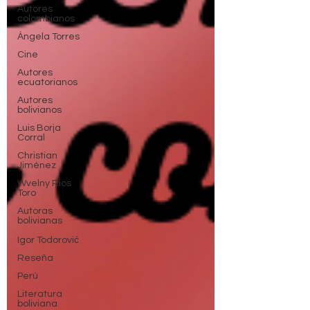
Autores
colombianos
Ángela Torres
Cine
Autores
ecuatorianos
Autores
bolivianos
Luis Borja
Corral
Christian
Jiménez
Wvelny Rios
Toro
Autoras
bolivianas
Igor Todorović
Reseña
Perú
Literatura
boliviana