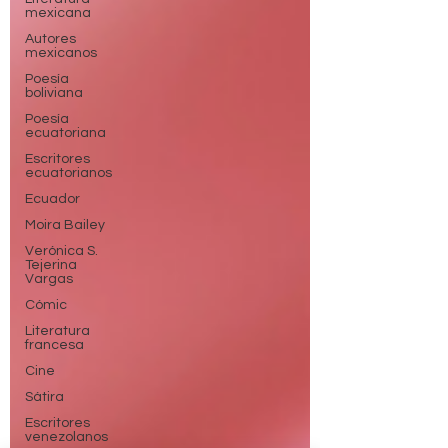
mexicana
Autores
mexicanos
Poesía
boliviana
Poesía
ecuatoriana
Escritores
ecuatorianos
Ecuador
Moira Bailey
Verónica S.
Tejerina
Vargas
Cómic
Literatura
francesa
Cine
Sátira
Escritores
venezolanos