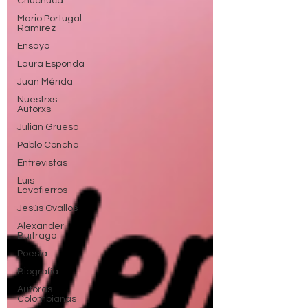
Chuchuca
Mario Portugal
Ramírez
Ensayo
Laura Esponda
Juan Mérida
Nuestrxs
Autorxs
Julián Grueso
Pablo Concha
Entrevistas
Luis
Lavafierros
Jesús Ovallos
Alexander
Buitrago
Poesía
Biografía
Autoras
Colombianas