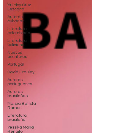
Yuleisy Cruz
Lezcano
Autoras
cubanas
Literatura
colombiana
Literatura
boliviana
Nuevos
escritores
Portugal
David Crauley
Autores
portugueses
Autoras
brasileñas
Márcia Batista
Ramos
Literatura
brasileña
Yessika María
Rengifo