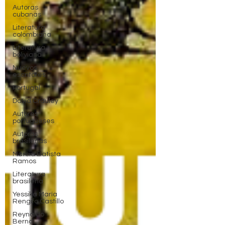
Autoras
cubanas
Literatura
colombiana
Literatura
boliviana
Nuevos
escritores
Portugal
David Crauley
Autores
portugueses
Autoras
brasileñas
Márcia Batista
Ramos
Literatura
brasileña
Yessika María
Rengifo Castillo
Reynaldo
Bernal