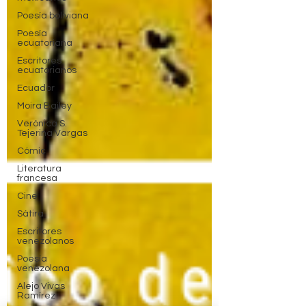
Poesía boliviana
Poesía
ecuatoriana
Escritores
ecuatorianos
Ecuador
Moira Bailey
Verónica S.
Tejerina Vargas
Cómic
Literatura
francesa
Cine
Sátira
Escritores
venezolanos
Poesía
venezolana
Alejo Vivas
Ramírez