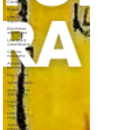
Cárdenas
Bolivia
Literatura
española
Escritores
españoles
Literatura
colombiana
Cuento
navideño
Autores
bolivianos
Don Quijote
Sara Malagón
Juan Carlos
Zambrana
Ronnie
Camacho
Literatura
mexicana
Autores
mexicanos