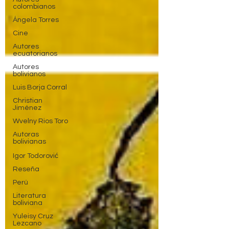
colombianos
Ángela Torres
Cine
Autores
ecuatorianos
Autores
bolivianos
Luis Borja Corral
Christian
Jiménez
Wvelny Rios Toro
Autoras
bolivianas
Igor Todorović
Reseña
Perú
Literatura
boliviana
Yuleisy Cruz
Lezcano