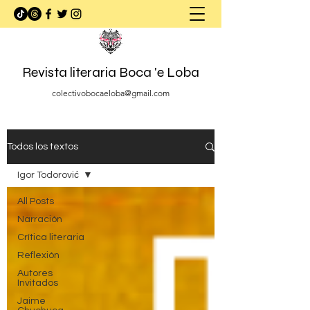
Revista literaria Boca 'e Loba
colectivobocaeloba@gmail.com
Todos los textos
Igor Todorović
All Posts
Narración
Crítica literaria
Reflexión
Autores
Invitados
Jaime