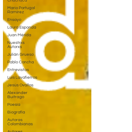
Chuchuca
Mario Portugal
Ramírez
Ensayo
Laura Esponda
Juan Mérida
Nuestrxs
Autorxs
Julián Grueso
Pablo Concha
Entrevistas
Luis Lavafierros
Jesús Ovallos
Alexander
Buitrago
Poesía
Biografía
Autoras
Colombianas
Autores