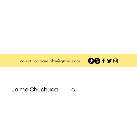
colectivobocaeloba@gmail.com
Jaime Chuchuca
Nuestrxs Autorxs