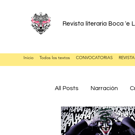
Revista literaria Boca 'e
Inicio
Todos los textos
CONVOCATORIAS
REVISTA
All Posts
Narración
Cr
Mario Portugal Ramírez