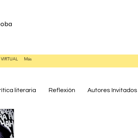
 Loba
 VIRTUAL
Más
ítica literaria
Reflexión
Autores Invitados
Ensayo
Laura Esponda
Juan Mérida