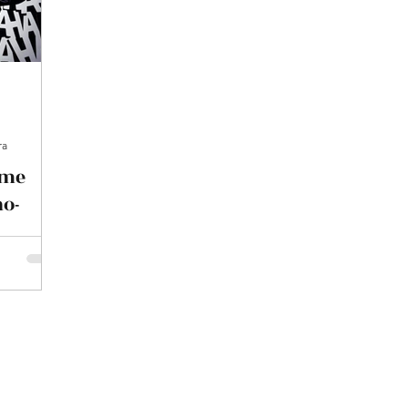
 Concha
Entrevistas
Luis Lavafierros
J
Poesía
Biografía
Autoras Colombianas
ra
Autores ecuatorianos
Autores bolivianos
ime
o-
elny Rios Toro
Autoras bolivianas
Igor To