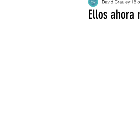
David Crauley
18 o
Mario Portugal Ramírez
Ellos ahora 
Julián Grueso
Pablo C
Alexander Buitrago
Po
Ángela Torres
Cine
Christian Jiménez
Wvel