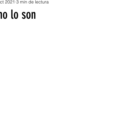
ct 2021
3 min de lectura
Ensayo
Laura Esponda
Juan Mérida
Nue
no lo son
oncha
Entrevistas
Luis Lavafierros
Jesús O
esía
Biografía
Autoras Colombianas
Auto
Autores ecuatorianos
Autores bolivianos
Luis
ny Rios Toro
Autoras bolivianas
Igor Todorović