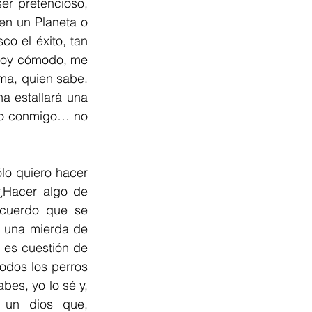
r pretencioso, 
n un Planeta o 
 el éxito, tan 
stoy cómodo, me 
ma, quien sabe. 
 estallará una 
lo conmigo… no 
o quiero hacer 
¿Hacer algo de 
cuerdo que se 
 una mierda de 
 es cuestión de 
odos los perros 
es, yo lo sé y, 
 un dios que, 