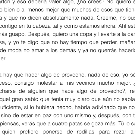
rtón y eso debería valer algo, ¿no crees? No quiero se
o bien o al menos mejor que muchos de esos que tiene
a y que no dicen absolutamente nada. Créeme, no busco
s contigo en tu cabeza tal y como estamos ahora. Ahí e
más guapo. Después, quiero una copa y llevarte a la ca
sa, y yo te digo que no hay tiempo que perder, mañana
 de moda no amar a los demás y ya no querrás hacer
er.
a hay que hacer algo de provecho, nada de eso, yo sól
oceso, consigo molestar a mis vecinos mucho mejor. 
charse de alguien que hace algo de provecho?, re
quel gran sabio que tenía muy claro que aún no sabía
ficiente, si lo hubiera hecho, habría adivinado que no
, sino de estar en paz con uno mismo y, después, con t
piensas, verás que a cuatro patas se goza más. Tú lo sab
quien prefiere ponerse de rodillas para rezar a