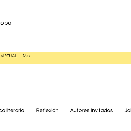
 Loba
 VIRTUAL
Más
ica literaria
Reflexión
Autores Invitados
Ja