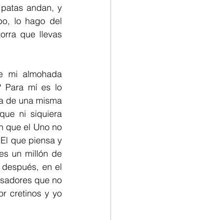
 patas andan, y 
o, lo hago del 
rra que llevas 
e mi almohada 
 Para mí es lo 
a de una misma 
e ni siquiera 
n que el Uno no 
El que piensa y 
s un millón de 
 después, en el 
sadores que no 
 cretinos y yo 