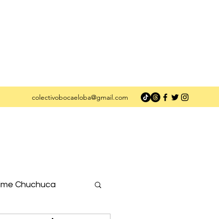
colectivobocaeloba@gmail.com
ime Chuchuca