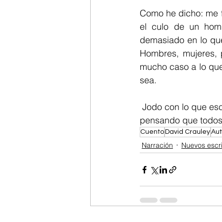
Como he dicho: me f
el culo de un hom
demasiado en lo qu
Hombres, mujeres, 
mucho caso a lo que 
sea.
 Jodo con lo que escribo y escribo por joder, y cuando lo consigo soy feliz, muy feliz 
pensando que todos 
Cuento
David Crauley
Aut
Narración
Nuevos escri