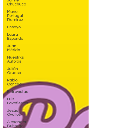
Jaime
Chuchuca
Mario
Portugal
Ramírez
Ensayo
Laura
Esponda
Juan
Mérida
Nuestrxs
Autorxs
Julián
Grueso
Pablo
Concha
Entrevistas
Luis
Lavafierros
Jesús
Ovallos
Alexander
Buitrago