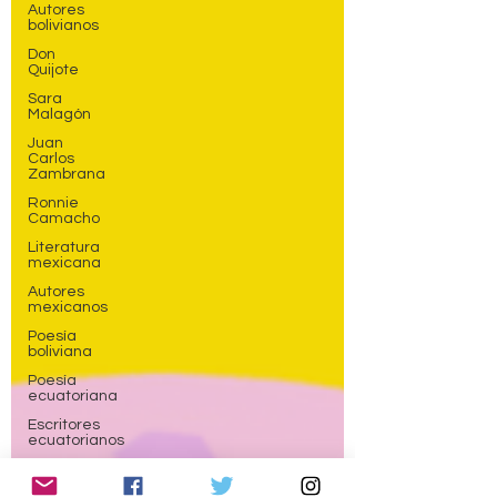
Autores
bolivianos
Don
Quijote
Sara
Malagón
Juan
Carlos
Zambrana
Ronnie
Camacho
Literatura
mexicana
Autores
mexicanos
Poesía
boliviana
Poesía
ecuatoriana
Escritores
ecuatorianos
Ecuador