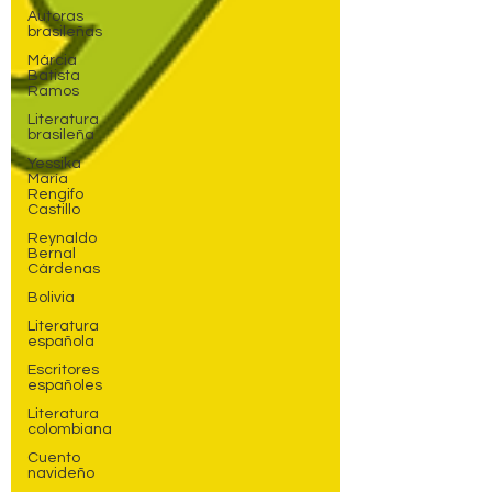
Autoras
brasileñas
Márcia
Batista
Ramos
Literatura
brasileña
Yessika
María
Rengifo
Castillo
Reynaldo
Bernal
Cárdenas
Bolivia
Literatura
española
Escritores
españoles
Literatura
colombiana
Cuento
navideño