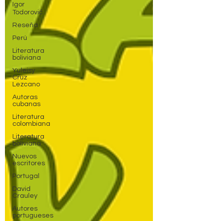
Igor
Todorović
Reseña
Perú
Literatura
boliviana
Yuleisy
Cruz
Lezcano
Autoras
cubanas
Literatura
colombiana
Literatura
boliviana
Nuevos
escritores
Portugal
David
Crauley
Autores
portugueses