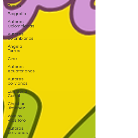
Poesía
Biografía
Autoras
Colombianas
Autores
colombianos
Ángela
Torres
Cine
Autores
ecuatorianos
Autores
bolivianos
Luis Borja
Corral
Christian
Jiménez
Wvelny
Rios Toro
Autoras
bolivianas