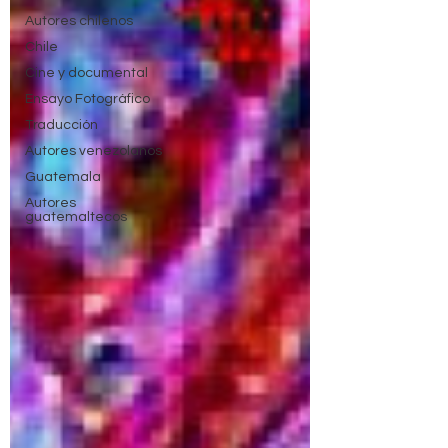
Autores chilenos
Chile
Cine y documental
Ensayo Fotográfico
Traducción
Autores venezolanos
Guatemala
Autores
guatemaltecos