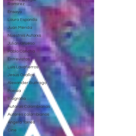
Ramírez
Ensayo
Laura Esponda
Juan Mérida
Nuestrxs Autorxs
Julián Grueso
Pablo Concha
Entrevistas
Luis Lavafierros
Jesús Ovallos
Alexander Buitrago
Poesía
Biografía
Autoras Colombianas
Autores colombianos
Ángela Torres
Cine