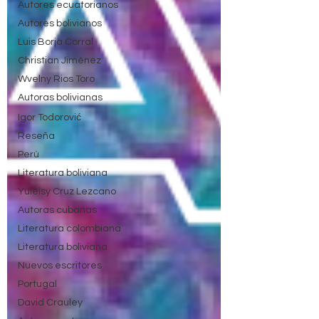
Autores ecuatorianos
Autores bolivianos
Luis Borja Corral
Christian Jiménez
Wvelny Rios Toro
Autoras bolivianas
Igor Todorović
Reseña
Perú
Literatura boliviana
Yuleisy Cruz Lezcano
Autoras cubanas
Literatura colombiana
Literatura boliviana
Nuevos escritores
Portugal
David Crauley