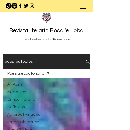
Revista literaria Boca 'e Loba
colectivobocaeloba@gmail.com
Todos los textos
Poesía ecuatoriana
All Posts
Narración
Crítica literaria
Reflexión
Autores Invitados
Jaime Chuchuca
Mario Portugal