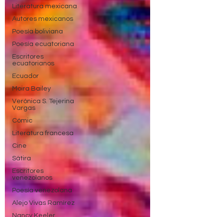
Literatura mexicana
Autores mexicanos
Poesía boliviana
Poesía ecuatoriana
Escritores
ecuatorianos
Ecuador
Moira Bailey
Verónica S. Tejerina
Vargas
Cómic
Literatura francesa
Cine
Sátira
Escritores
venezolanos
Poesía venezolana
Alejo Vivas Ramírez
Nancy Keeler