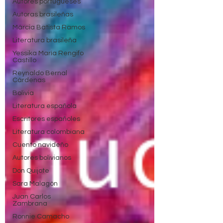
Autores portugueses
Autoras brasileñas
Márcia Batista Ramos
Literatura brasileña
Yessika María Rengifo
Castillo
Reynaldo Bernal
Cárdenas
Bolivia
Literatura española
Escritores españoles
Literatura colombiana
Cuento navideño
Autores bolivianos
Don Quijote
Sara Malagón
Juan Carlos
Zambrana
Ronnie Camacho