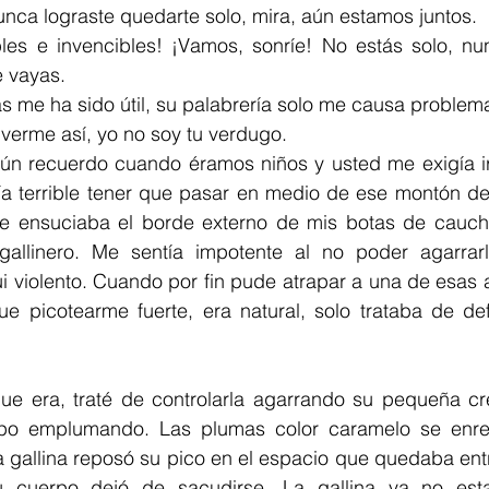
nca lograste quedarte solo, mira, aún estamos juntos. 
es e invencibles! ¡Vamos, sonríe! No estás solo, nu
e vayas.
me ha sido útil, su palabrería solo me causa problem
verme así, yo no soy tu verdugo.
ún recuerdo cuando éramos niños y usted me exigía ir a
ía terrible tener que pasar en medio de ese montón de
 ensuciaba el borde externo de mis botas de caucho 
gallinero. Me sentía impotente al no poder agarrar
i violento. Cuando por fin pude atrapar a una de esas a
 picotearme fuerte, era natural, solo trataba de de
e era, traté de controlarla agarrando su pequeña cr
rpo emplumando. Las plumas color caramelo se enre
 gallina reposó su pico en el espacio que quedaba entre
 cuerpo dejó de sacudirse. La gallina ya no estab