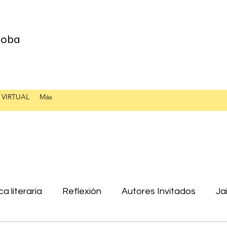
 Loba
 VIRTUAL
Más
ica literaria
Reflexión
Autores Invitados
Ja