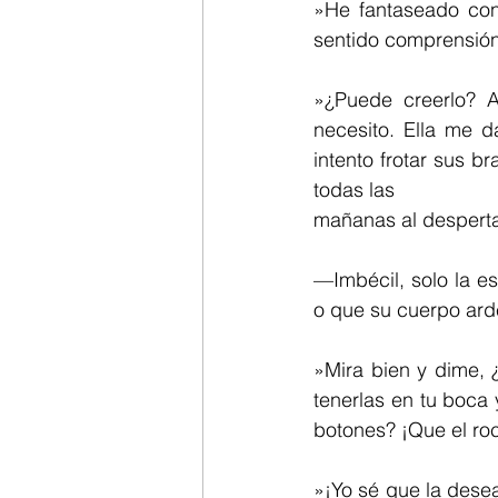
»He fantaseado con 
sentido comprensión
»¿Puede creerlo? A
necesito. Ella me 
intento frotar sus b
todas las 
mañanas al desperta
—Imbécil, solo la es
o que su cuerpo arde
»Mira bien y dime, 
tenerlas en tu boca
botones? ¡Que el roc
»¡Yo sé que la desea