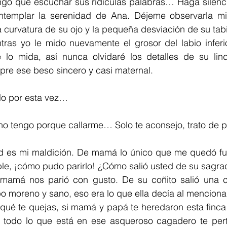
go que escuchar sus ridículas palabras… Haga silencio.
emplar la serenidad de Ana. Déjeme observarla mie
 curvatura de su ojo y la pequeña desviación de su tab
tras yo le mido nuevamente el grosor del labio inferi
 lo mida, así nunca olvidaré los detalles de su lin
pre ese beso sincero y casi maternal.
lo por esta vez…
no tengo porque callarme… Solo te aconsejo, trato de pr
d es mi maldición. De mamá lo único que me quedó fu
íble, ¡cómo pudo parirlo! ¿Cómo salió usted de su sagr
amá nos parió con gusto. De su coñito salió una c
 moreno y sano, eso era lo que ella decía al mencionar
ué te quejas, si mamá y papá te heredaron esta finca y
, todo lo que está en ese asqueroso cagadero te per