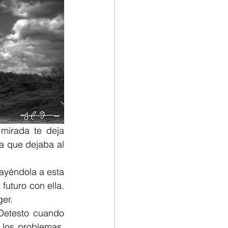
mirada te deja 
a que dejaba al 
ayéndola a esta 
uturo con ella. 
ger.
etesto cuando 
los problemas. 