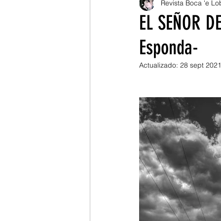
Revista Boca 'e Lo
Mario Portugal Ramírez
EL SEÑOR DE
Esponda-
Julián Grueso
Pablo C
Actualizado:
28 sept 202
Alexander Buitrago
Po
Ángela Torres
Cine
Christian Jiménez
Wvel