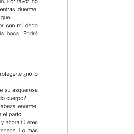
 Por favor, no 
ntras duerme, 
ique.
or con mi dedo 
da boca. Podré 
otegerte ¿no lo 
e su asquerosa 
ado cuerpo?
abeza enorme, 
 el parto.
 ahora tú eres 
tenece. Lo más 