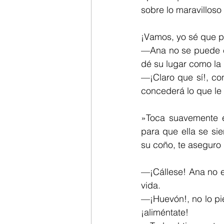
sobre lo maravilloso
¡Vamos, yo sé que 
—Ana no se puede co
dé su lugar como la 
—¡Claro que sí!, con
concederá lo que l
»Toca suavemente el
para que ella se si
su coño, te aseguro 
—¡Cállese! Ana no e
vida.
—¡Huevón!, no lo pi
¡aliméntate!