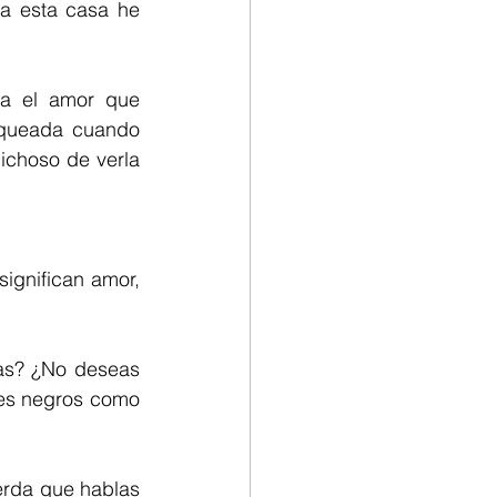
a esta casa he 
a el amor que 
squeada cuando 
ichoso de verla 
ignifican amor, 
as? ¿No deseas 
es negros como 
erda que hablas 