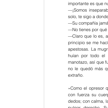
importante es que nu
—¡Somos inseparabl
solo, te sigo a dond
—Su compañía jamás 
—No tienes por qué 
—Claro que lo es, a
principio se me hac
apestosas. La mugre
huían por todo el 
manotazo, así que fu
no le quedó más que
extraño.
»Como el opresor qu
con fuerza su cue
dedos; con calma, la
pulgar derecho. Su