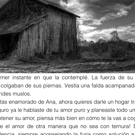
imer instante en que la contemplé. La fuerza de su 
as colgaban de sus piernas. Vestía una falda acampanad
ndes muslos.
stás enamorado de Ana, ahora quieres darle un hogar tr
o ya le hablaste de tu amor puro y planeaste todo un f
obtener su amor, piensa más bien en cómo te la vas a co
 el amor de otra manera que no sea con ternura! D
lencia, siempre aconsejando la furia como solución a 