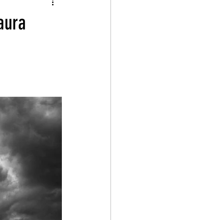
strxs Autorxs
aura
vallos
res colombianos
 Borja Corral
Reseña