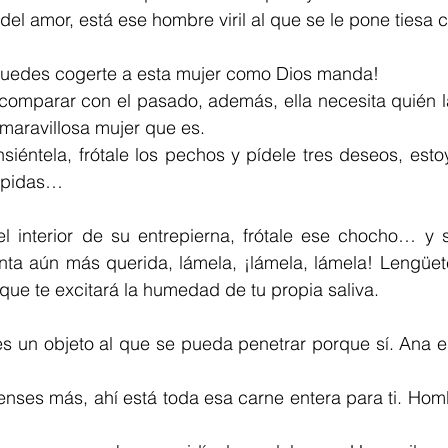
 del amor, está ese hombre viril al que se le pone tiesa 
puedes cogerte a esta mujer como Dios manda!
mparar con el pasado, además, ella necesita quién la 
maravillosa mujer que es.
siéntela, frótale los pechos y pídele tres deseos, esto
e pidas…
 interior de su entrepierna, frótale ese chocho… y si
enta aún más querida, lámela, ¡lámela, lámela! Lengüet
que te excitará la humedad de tu propia saliva.
s un objeto al que se pueda penetrar porque sí. Ana es
enses más, ahí está toda esa carne entera para ti. Hom