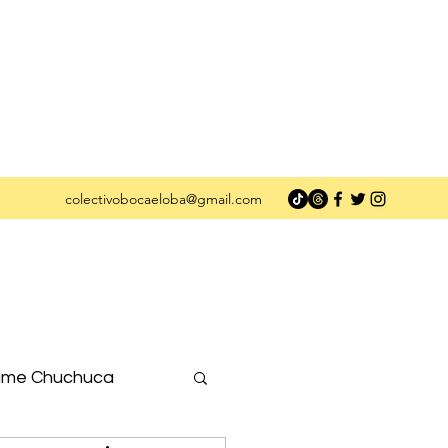
colectivobocaeloba@gmail.com
ime Chuchuca