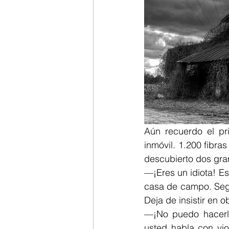
Aún recuerdo el pr
inmóvil. 1.200 fibr
descubierto dos gra
—¡Eres un idiota! E
casa de campo. Segur
Deja de insistir en 
—¡No puedo hacerle
usted habla con vio