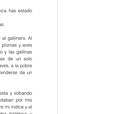
nca has estado 
as.
l gallinero. Al 
 plumas y aves 
y las gallinas 
las de un solo 
ves, a la pobre 
fenderse de un 
esta y sobando 
daban por mis 
 mi índice y el 
a histérica y 