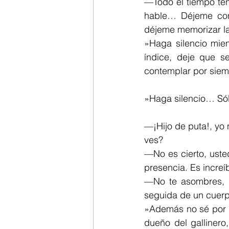
—Todo el tiempo ten
hable… Déjeme cont
déjeme memorizar la
»Haga silencio mien
índice, deje que se
contemplar por siem
»Haga silencio… Só
—¡Hijo de puta!, yo 
ves?
—No es cierto, uste
presencia. Es incre
—No te asombres, m
seguida de un cuerpo
»Además no sé por q
dueño del gallinero