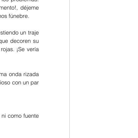
ento!, déjeme 
nos fúnebre.
tiendo un traje 
que decoren su 
ojas. ¡Se vería 
ma onda rizada 
cioso con un par 
ni como fuente 